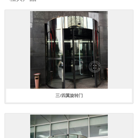
三/四翼旋转门