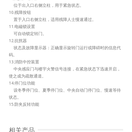
位于出入口右侧立柱，用于紧急状态。
10.残障按钮
置于入口右侧立柱，适用残障人士慢速通过。
11.电磁锁设置
可自动锁定转门。
12.抗扰器
状态及故障显示器：正确显示旋转门运行或障碍时的信息代
码。
13.消防中控装置
中央感应门与楼宇火警信号连接，在紧急状态下迅速开启，
使之成为疏散通道。
14.停门位功能
设冬季停门位、夏季停门位、中央自动门停门位、慢速等待
状态。
15.防夹反转功能
相关产品