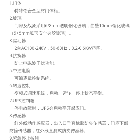
1.门体
特殊铝合金型材门体框。
2.玻璃
门扉及战象采用6/8mm透明钢化玻璃，曲壁10mm钢化玻璃
（5+5mm弧形安全夹胶玻璃）。
3.驱动器
2台AC100-240V，50-60Hz，0.2-0.6KW范围。
4.抗扰器
防止电磁波干扰功能。
5.中控电脑
可编逻辑控制系统。
6.转速控制
变频式调速系统，启动、运转、停止状态平衡。
7.UPS控制箱
停电故障时，UPS会启动平开感应门。
8.传感器
红外线动作感应器，出入口垂直橡胶防夹传感器，门扉下部
防撞传感器，红外线直测式防夹传感器。
9.紧急停止按钮